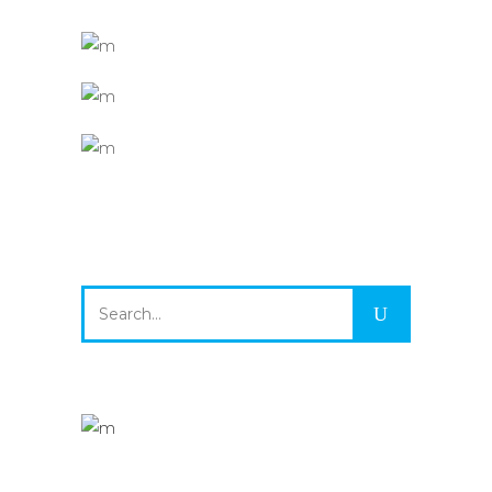
Search
for: